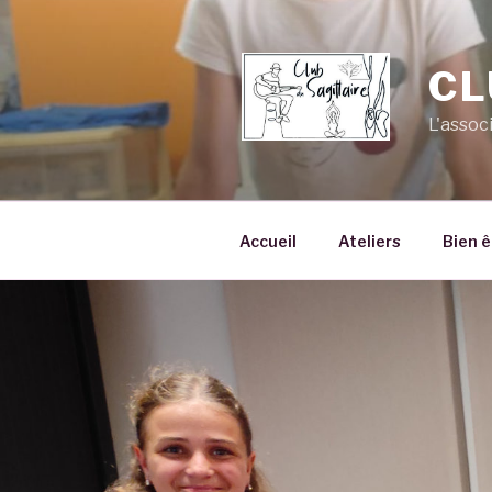
Aller
au
contenu
CL
principal
L'assoc
Accueil
Ateliers
Bien ê