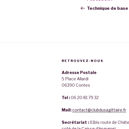
Article
de
précédent
Technique de base
l’article
RETROUVEZ-NOUS
Adresse Postale
5 Place Allardi
06390 Contes
Tel :
06 20 81 79 32
Mail:
contact@clubdusagittaire.fr
Secrétariat :
61bis route de Chât
coté de la Caisse d’épargne)