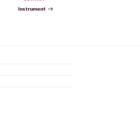
Article
suivant
Instrument